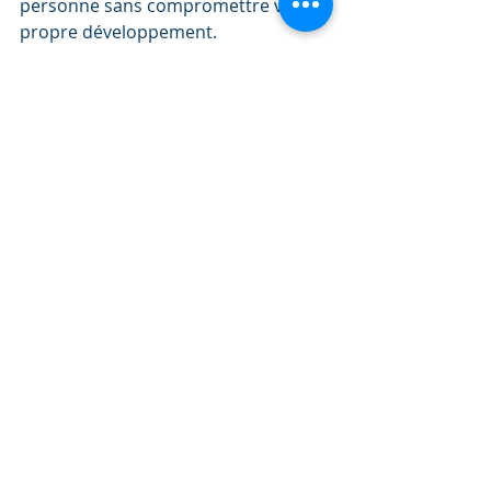
personne sans compromettre votre 
propre développement. 
7. Ne soyez pas un disque rayé.
Restez sur vos déclarations. Si vous 
décidez de dire « non », ne dites pas 
« peut-être ». Ne laissez pas les gens 
vous forcer à dire oui, répétez s'il le 
faut. Soyez ferme, mais poli. 
Tout cela pour dire : Mettez-vous 
d'abord en premier ! Apprendre à 
dire « non » est la compétence la 
plus précieuse pour les personnes 
atteintes du TDAH et les gens qui 
aiment faire plaisir. La mise en 
œuvre de ces stratégies dans votre 
vie vous permettra de mieux 