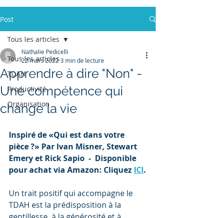
Post
Tous les articles
Nathalie Pedicelli
Tous les articles
22 mars 2022
3 min de lecture
Apprendre à dire "Non" -
TDAH
Une compétence qui
Productivité
Organisation
change la vie
Inspiré de «Qui est dans votre 
pièce ?» Par Ivan Misner, Stewart 
Emery et Rick Sapio  -  Disponible 
pour achat via Amazon: Cliquez 
ICI
.
Un trait positif qui accompagne le 
TDAH est la prédisposition à la 
gentillesse, à la générosité et à 