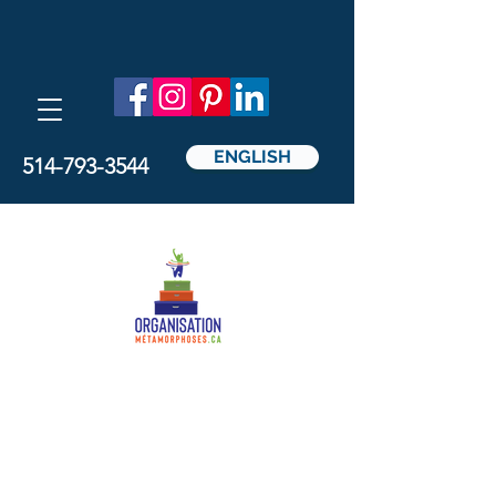
ENGLISH
514-793-3544
Métamorphoses
Organisation
par Nathalie Pedicelli