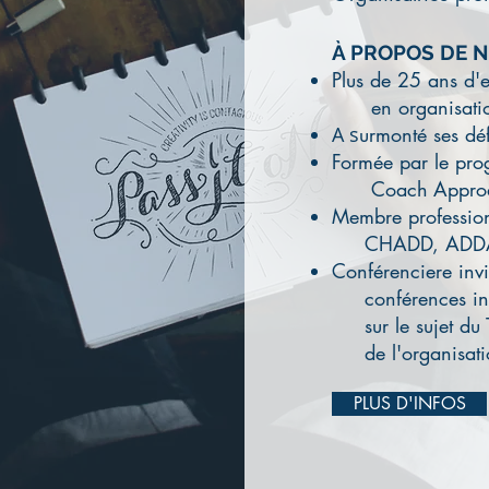
À PROPOS DE N
Plus de 25 ans d'
en organisati
A s
urmonté ses dé
Formée par le pr
Coach
Appro
Membre profession
CHADD, ADDA,
Conférenciere invi
conférences inte
sur le sujet du 
de l'organisati
PLUS D'INFOS