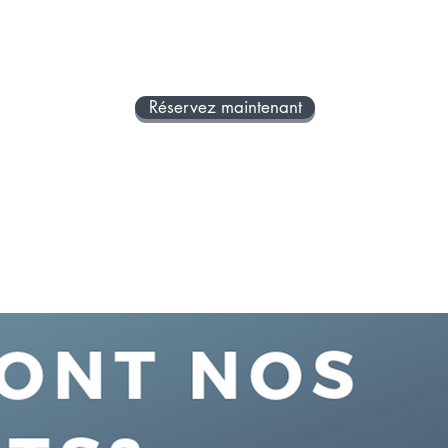
sabotage?
L'h
Avez-vous de la difficulté à dire
mal
non aux demandes des autres?
Vou
pla
Réservez maintenant