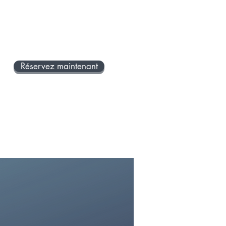
amster dans votre tête à du
 à s'arrêter?
s avez besoin d'aide à
nifier votre journée?
Réservez maintenant