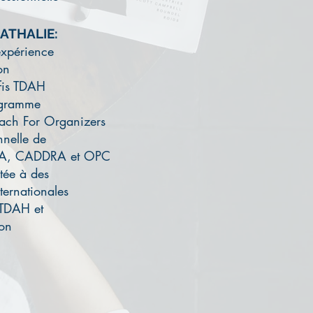
ATHALIE:
expérience
on
fis TDAH
ogramme
ach For Organizers
nelle de
 CADDRA et OPC
tée à des
rnationales
TDAH et
on