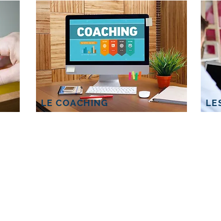
LE COACHING
LE
SERVICE EN LIGNE
Avez-vous de la difficulté à passer
Vo
à l'action?
co
Vous avez des difficulté à
Vou
atteindre vos objectifs?
Vou
Vous avez des difficulté à auto-
mai
réguler vos émotions?
Vou
les
Êtes-vous victime d'auto-
de 