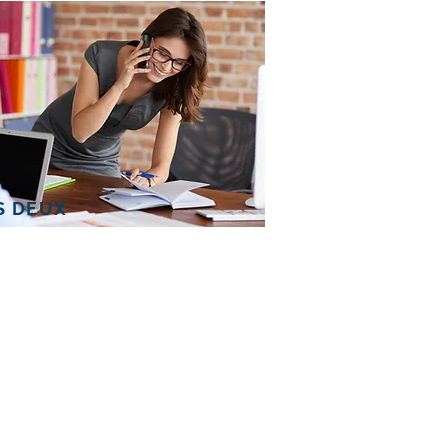
S DEUX
SERVICE EN LIGNE
us vous sentez mal
mpris?
s procrastinez?
s avez de la difficulté à
ntenir votre attention?
s êtes débordés par votre liste
tâches à faire?