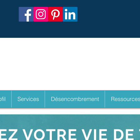
orphoses Organisation
par Nathalie Ped
fil
Services
Désencombrement
Ressource
Z VOTRE VIE DE 