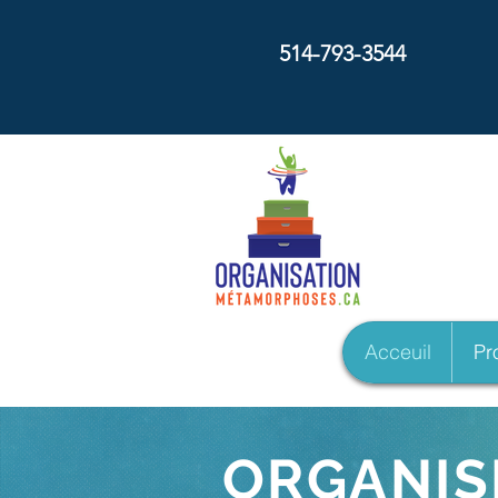
514-793-3544
Métam
Acceuil
Pro
ORGANISE