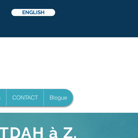
ENGLISH
icelli
s
CONTACT
Blogue
TDAH à Z.