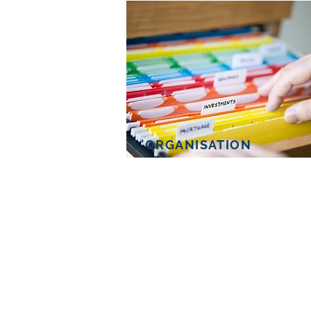
L'ORGANISATION
SERVICE EN LIGNE
Vous égarez vos choses?
Vous avez honte d'inviter la
famille ou des amis chez vous?
Vous oubliez de payer vos
factures?
Vous êtes toujours en retard?
Vous
êtes t
annés de voir des pi