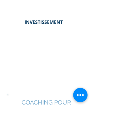
INVESTISSEMENT
PAR MOIS : 500,00$ + taxes
( 4 appels hebdomadaires
de 75 minutes par appel )
par vidéoconférence
COACHING POUR
COUPLES