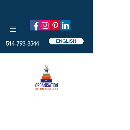
ENGLISH
514-793-3544
Métamorphoses
Organisation
par Nathalie Pedicelli