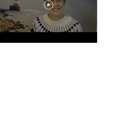
« Avant de travailler avec Nathalie, je
me sentais honteuse de ne pas être
capable de tenir ma maison propre
bien que j’aie toujours l’impression
d’être débordée. Je me culpabilisais
sans arrêt. Je me sentais mal à chaque
fois qu’une amie de mes filles venait à
la maison. Je travaille fort pour ne plus
me sentir comme ça, mais c’est
difficile. J’avais beaucoup de difficulté à
avoir une routine et pour l’instant, c’est
encore un peu chaotique car je n’ai pas