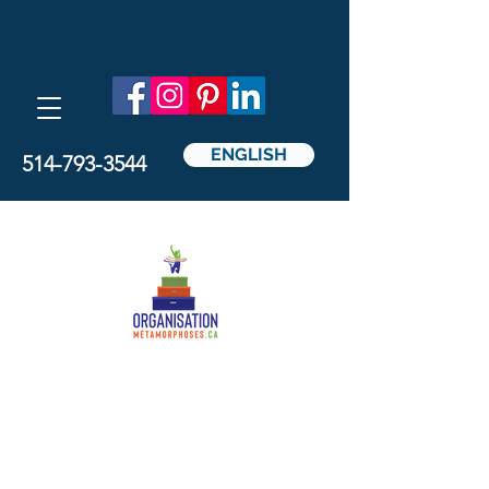
ENGLISH
514-793-3544
Métamorphoses
Organisation
par Nathalie Pedicelli