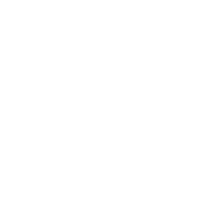
l'Amérique du Nord à l'Europe!). J'ai
immédiatement saisi l'occasion de
travailler avec Nathalie, car je savais
qu'elle était une professionnelle lucide,
pratique et compréhensive. Dès notre
première séance, elle m'a guidée à me
concentrer sur les tâches les plus
critiques et, en deux jours, j'ai obtenu
une liste des dix principales mesures à
prendre que je pouvais prendre
immédiatement pour aller de l'avant.
Nathalie a aussi pris beaucoup de
temps pour m'aider à préparer une
stratégie spécifique pour gérer
certaines discussions potentiellement
difficiles que j'aurais besoin d'avoir avec
un de mes partenaires d'affaires au
sujet de mes plans. De plus, elle m'a
fourni d'excellentes ressources à
consulter - livres, balados, sites Web et
applications - et elle continue
d'envoyer rapidement des courriels
chaque fois qu'elle trouve quelque
chose qui, à son avis, pourrait être