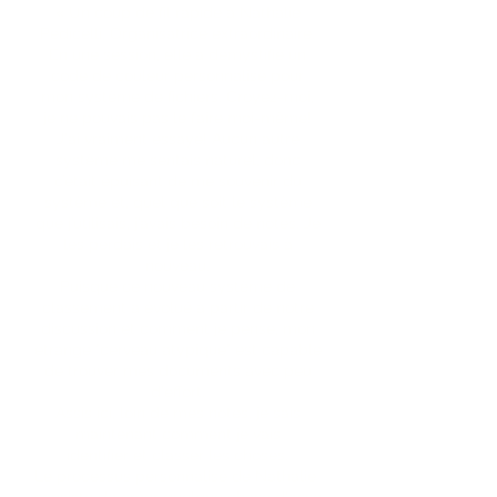
« Un coup de fil rapide à Nathalie
Pedicelli, Organisatrice extraordinaire.
En une session, elle a démystifié un
code de couleur personnalisé pour
mon système de fichiers. Croyez-moi,
je ne pouvais pas le faire moi-même!
J'ai vraiment essayé! Aucun autre
système me sentais naturel, donc
c’était épuisant de me souvenir du
système et, quel que soit le système
que j’utilisais, j’avais besoin de notes. Je
les perdais et je les retrouvais à
nouveau.
Puisque ce nouveau système de
classement a évolué à partir de notre
discussion et comment je pense, mon
étrange "cerveau atypique" est capable
de trouver mes documents avec peu
d'effort.
Assis ici, loin de mes notes, je sais
maintenant comment je vais
identifier et classer les choses.
Le processus personnalisé de Nathalie