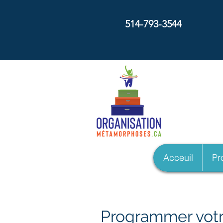
514-793-3544
Métam
Acceuil
Pro
Programmer votr