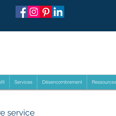
orphoses Organisation
par Nathalie Ped
fil
Services
Désencombrement
Ressource
e service