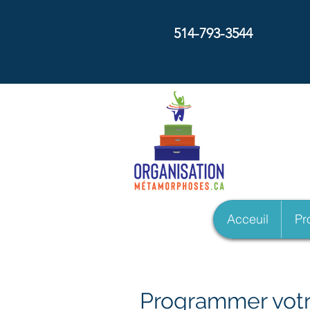
514-793-3544
Métam
Acceuil
Pro
Programmer votr