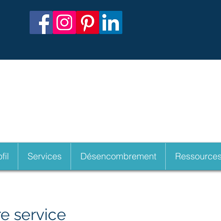
orphoses Organisation
par Nathalie Ped
fil
Services
Désencombrement
Ressource
e service