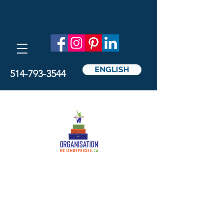
ENGLISH
514-793-3544
Métamorphoses
Organisation
par Nathalie Pedicelli