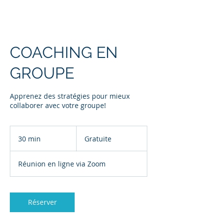
COACHING EN
GROUPE
Apprenez des stratégies pour mieux
collaborer avec votre groupe!
Gratuite
30 min
3
Gratuite
0
m
Réunion en ligne via Zoom
i
n
Réserver