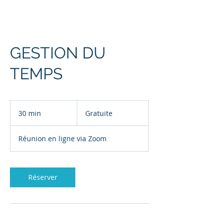
GESTION DU
TEMPS
Gratuite
30 min
3
Gratuite
0
m
Réunion en ligne via Zoom
i
n
Réserver