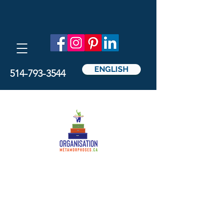
ENGLISH
514-793-3544
Métamorphoses
Organisation
par Nathalie Pedicelli