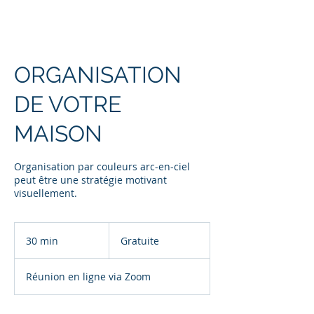
ORGANISATION
DE VOTRE
MAISON
Organisation par couleurs arc-en-ciel
peut être une stratégie motivant
visuellement.
Gratuite
30 min
3
Gratuite
0
m
Réunion en ligne via Zoom
i
n