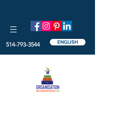
ENGLISH
514-793-3544
Métamorphoses
Organisation
par Nathalie Pedicelli