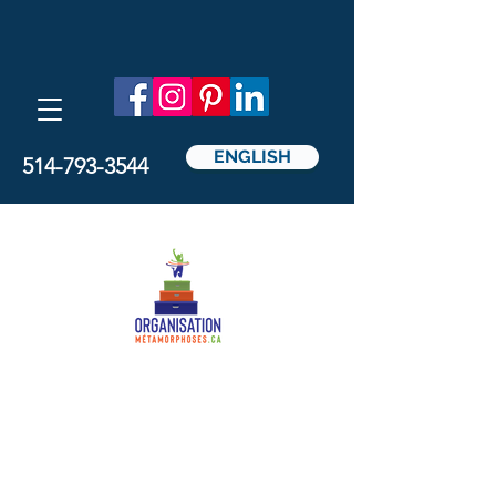
ENGLISH
514-793-3544
Métamorphoses
Organisation
par Nathalie Pedicelli