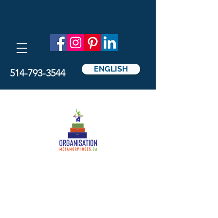
ENGLISH
514-793-3544
Métamorphoses
Organisation
par Nathalie Pedicelli