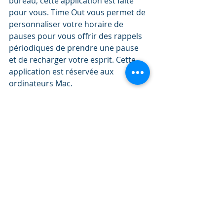
bureau, cette application est faite 
pour vous. Time Out vous permet de 
personnaliser votre horaire de 
pauses pour vous offrir des rappels 
périodiques de prendre une pause 
et de recharger votre esprit. Cette 
application est réservée aux 
ordinateurs Mac. 
6.	Freedom
https://freedom.to/features (Gratuit, 
les plans premium commencent à 
6,99 $/mois) 
Freedom est votre alliée pour 
minimiser les distractions sur tous 
les appareils. Offrant une variété de 
forfaits à différents prix, Freedom 
vous permet de bloquer des 