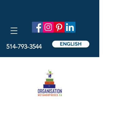
ENGLISH
514-793-3544
Métamorphoses
Organisation
par Nathalie Pedicelli