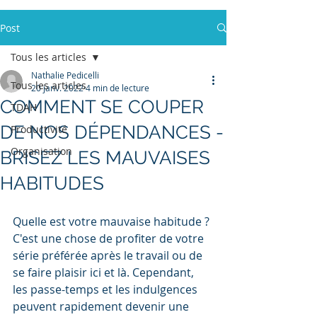
Post
Tous les articles
Nathalie Pedicelli
Tous les articles
20 janv. 2022
4 min de lecture
COMMENT SE COUPER
TDAH
DE NOS DÉPENDANCES -
Productivité
Organisation
BRISEZ LES MAUVAISES
HABITUDES
Quelle est votre mauvaise habitude ? 
C'est une chose de profiter de votre 
série préférée après le travail ou de 
se faire plaisir ici et là. Cependant, 
les passe-temps et les indulgences 
peuvent rapidement devenir une 